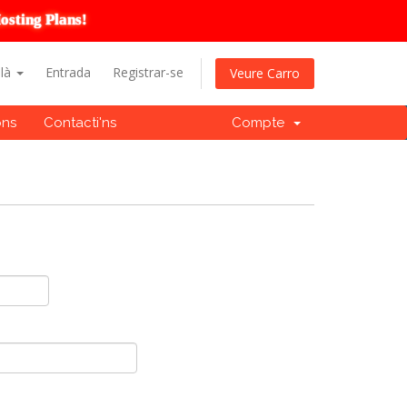
osting Plans!
alà
Entrada
Registrar-se
Veure Carro
ons
Contacti'ns
Compte