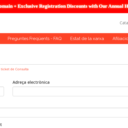
omain + Exclusive Registration Discounts with Our Annual H
Cat
Preguntes Freqüents - FAQ
Estat de la xarxa
Afiliaci
 ticket de Consulta
Adreça electrònica
t