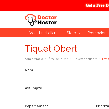
Get a Free D
Àrea d'Inici clients
Store
Promocions
Tiquet Obert
Administració
Àrea del client
Tiquets de suport
Envia
Nom
Assumpte
Departament
Priorita