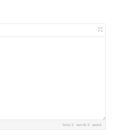
lines: 0 words: 0
saved