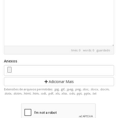
lines: 0 words: 0
guardado
Anexos
Adicionar Mais
Extensões de arquivos permitidas: .jpg, .gif, .jpeg, .png, .doc, .docx, .docm,
.dotx, .dotm, .html, .htm, .odt, .pdf, .xls, .xlsx, .ods, .ppt, .pptx, .txt