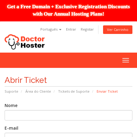
Get a Free Domain + Exclusive Registration Discounts
with Our Annual Hosting Plans!
Português
Entrar
Registar
Ver Carrinho
Togg
navig
Abrir Ticket
Suporte
Área do Cliente
Tickets de Suporte
Enviar Ticket
Nome
E-mail