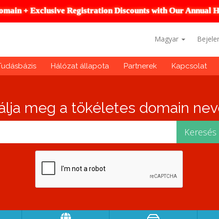
omain + Exclusive Registration Discounts with Our Annual H
Magyar
Bejele
Tudásbázis
Hálózat állapota
Partnerek
Kapcsolat
álja meg a tökéletes domain neve