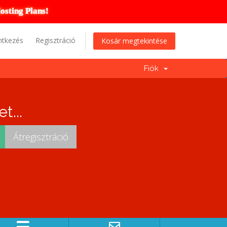
osting Plans!
ntkezés
Regisztráció
Kosár megtekintése
Fiók
t...