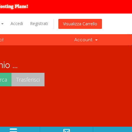
osting Plans!
o
Accedi
Registrati
Visualizza Carrello
i!
Account
o ...