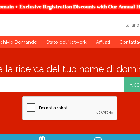
omain + Exclusive Registration Discounts with Our Annual H
Italian
rchivio Domande
Stato del Network
Affiliati
Contattac
ia la ricerca del tuo nome di domini