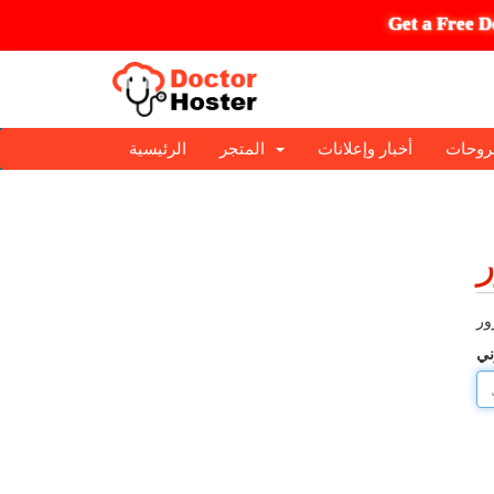
Get a Free D
روحات
أخبار وإعلانات
المتجر
الرئيسية
ر
ني