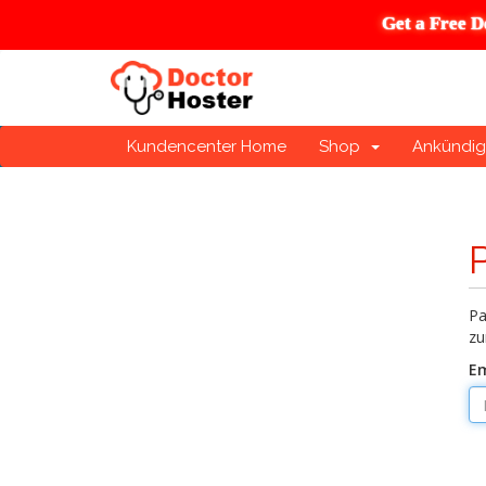
Get a Free D
Kundencenter Home
Shop
Ankündi
Pa
zu
Em