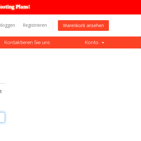
osting Plans!
nloggen
Registrieren
Warenkorb ansehen
Kontaktieren Sie uns
Konto
t