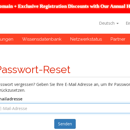
omain + Exclusive Registration Discounts with Our Annual H
Deutsch
Ei
gungen
Wissensdatenbank
Netzwerkstatus
Partner
Passwort-Reset
sswort vergessen? Geben Sie Ihre E-Mail Adresse an, um Ihr Passwor
rückzusetzen.
ailadresse
Senden